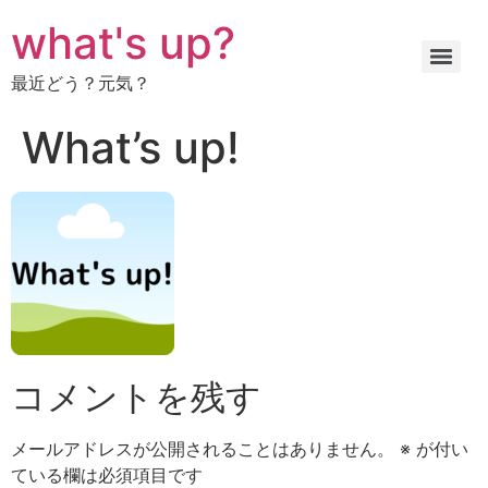
コ
what's up?
ン
テ
最近どう？元気？
ン
ツ
What’s up!
に
ス
キ
ッ
プ
コメントを残す
メールアドレスが公開されることはありません。
※
が付い
ている欄は必須項目です