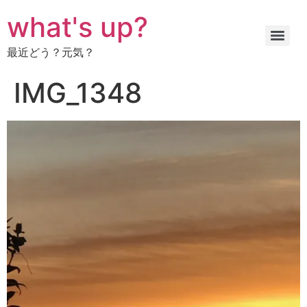
コ
what's up?
ン
テ
最近どう？元気？
ン
ツ
IMG_1348
に
ス
キ
ッ
プ