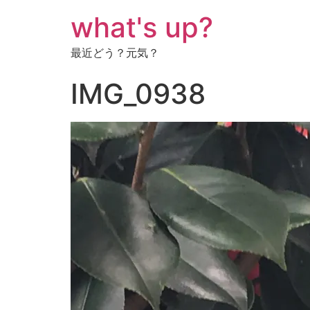
コ
what's up?
ン
テ
最近どう？元気？
ン
ツ
IMG_0938
に
ス
キ
ッ
プ