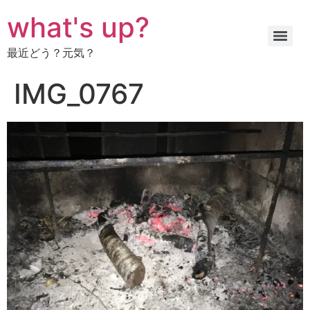
コ
what's up?
ン
テ
最近どう？元気？
ン
ツ
IMG_0767
に
ス
キ
ッ
プ