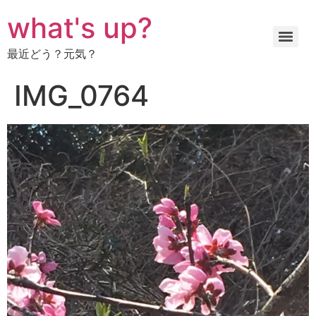
コ
what's up?
ン
テ
最近どう？元気？
ン
ツ
IMG_0764
に
ス
キ
ッ
プ