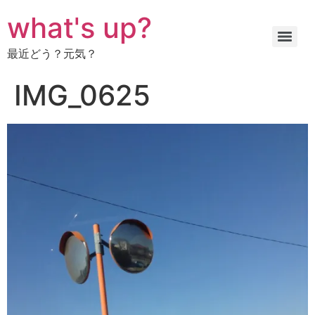
コ
what's up?
ン
テ
最近どう？元気？
ン
ツ
IMG_0625
に
ス
キ
ッ
プ