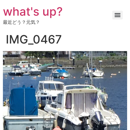
コ
what's up?
ン
テ
最近どう？元気？
ン
ツ
IMG_0467
に
ス
キ
ッ
プ