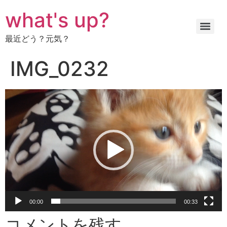
コ
what's up?
ン
テ
最近どう？元気？
ン
ツ
IMG_0232
に
ス
キ
動
ッ
画
プ
プ
レ
ー
ヤ
ー
00:00
00:33
コメントを残す