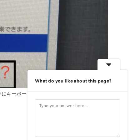
What do you like about this page?
にキーボードの「R」＋「comand」キーを
All rights reserved