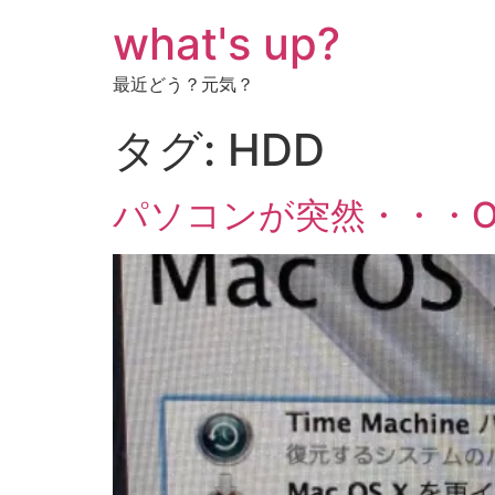
コ
what's up?
ン
テ
最近どう？元気？
ン
ツ
タグ:
HDD
に
ス
キ
パソコンが突然・・・
ッ
プ